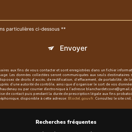
ns particulières ci-dessous **
Envoyer
es aux fins de vous contacter et sont enregistrées dans un fichier informati
ssage. Les données collectées seront communiquées aux seuls destinataires 
ez de droits d’accès, de rectification, d’effacement, de portabilité, de lim
uprès d’une autorité de contrôle, ainsi que d’organiser le sort de vos donné
audenay ou par courrier électronique à l'adresse blanchardetcovre@gmail.com
 de contact puis pendant la durée de prescription légale aux fins probatoire
éléphonique, disponible à cette adresse:
Bloctel.gouv.fr
. Consultez le site cni
Recherches fréquentes