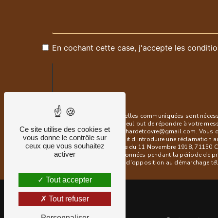
En cochant cette case, j'accepte les conditio
** Les données personnelles communiquées sont nécessair
sous-traitants dans le seul but de répondre à votre me
Ce site utilise des cookies et
71150 Chaudenay blanchardetcovre@gmail.com. Vous dispos
vous donne le contrôle sur
à tout moment et du droit d’introduire une réclamation a
ceux que vous souhaitez
postale à l'adresse 1 rue du 11 Novembre 1918, 71150 Ch
activer
Nous conservons vos données pendant la période de prise
vous inscrire sur la liste d'opposition au démarchage t
Tout accepter
Tout refuser
Personnaliser