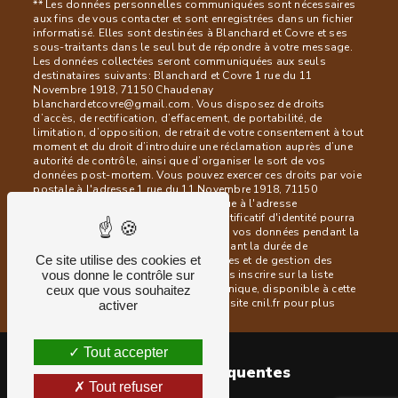
** Les données personnelles communiquées sont nécessaires
aux fins de vous contacter et sont enregistrées dans un fichier
informatisé. Elles sont destinées à Blanchard et Covre et ses
sous-traitants dans le seul but de répondre à votre message.
Les données collectées seront communiquées aux seuls
destinataires suivants: Blanchard et Covre 1 rue du 11
Novembre 1918, 71150 Chaudenay
blanchardetcovre@gmail.com. Vous disposez de droits
d’accès, de rectification, d’effacement, de portabilité, de
limitation, d’opposition, de retrait de votre consentement à tout
moment et du droit d’introduire une réclamation auprès d’une
autorité de contrôle, ainsi que d’organiser le sort de vos
données post-mortem. Vous pouvez exercer ces droits par voie
postale à l'adresse 1 rue du 11 Novembre 1918, 71150
Chaudenay ou par courrier électronique à l'adresse
blanchardetcovre@gmail.com. Un justificatif d'identité pourra
vous être demandé. Nous conservons vos données pendant la
période de prise de contact puis pendant la durée de
Ce site utilise des cookies et
prescription légale aux fins probatoires et de gestion des
vous donne le contrôle sur
contentieux. Vous avez le droit de vous inscrire sur la liste
d'opposition au démarchage téléphonique, disponible à cette
ceux que vous souhaitez
adresse:
Bloctel.gouv.fr
. Consultez le site cnil.fr pour plus
activer
d’informations sur vos droits.
Tout accepter
Recherches fréquentes
Tout refuser