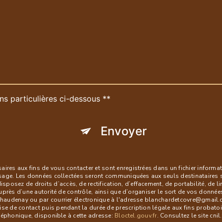
ns particulières ci-dessous **
Envoyer
es aux fins de vous contacter et sont enregistrées dans un fichier informati
ssage. Les données collectées seront communiquées aux seuls destinataires 
ez de droits d’accès, de rectification, d’effacement, de portabilité, de lim
uprès d’une autorité de contrôle, ainsi que d’organiser le sort de vos donné
audenay ou par courrier électronique à l'adresse blanchardetcovre@gmail.com
 de contact puis pendant la durée de prescription légale aux fins probatoire
éléphonique, disponible à cette adresse:
Bloctel.gouv.fr
. Consultez le site cni