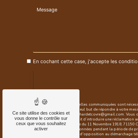
En cochant cette case, j'accepte les conditio
** Les données personnelles communiquées sont nécessair
sous-traitants dans le seul but de répondre à votre me
Ce site utilise des cookies et
71150 Chaudenay blanchardetcovre@gmail.com. Vous dispos
vous donne le contrôle sur
à tout moment et du droit d’introduire une réclamation a
ceux que vous souhaitez
postale à l'adresse 1 rue du 11 Novembre 1918, 71150 Ch
activer
Nous conservons vos données pendant la période de prise
vous inscrire sur la liste d'opposition au démarchage t