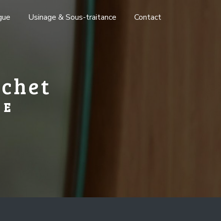
gue
Usinage & Sous-traitance
Contact
achet
RE