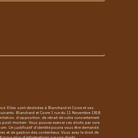
sé. Elles sont destinées à Blanchard et Covre et ses
suivants: Blanchard et Covre 1 rue du 11 Novembre 1918,
itation, d’opposition, de retrait de votre consentement
es post-mortem. Vous pouvez exercer ces droits par voie
. Un justificatif d'identité pourra vous être demandé.
s et de gestion des contentieux. Vous avez le droit de
l.fr pour plus d’informations sur vos droits.