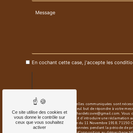
En cochant cette case, j'accepte les conditio
** Les données personnelles communiquées sont nécessair
sous-traitants dans le seul but de répondre à votre me
Ce site utilise des cookies et
71150 Chaudenay blanchardetcovre@gmail.com. Vous dispos
vous donne le contrôle sur
à tout moment et du droit d’introduire une réclamation a
ceux que vous souhaitez
postale à l'adresse 1 rue du 11 Novembre 1918, 71150 Ch
activer
Nous conservons vos données pendant la période de prise
vous inscrire sur la liste d'opposition au démarchage t