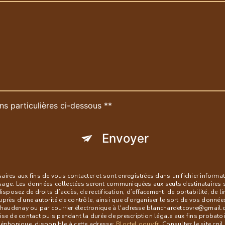
ns particulières ci-dessous **
Envoyer
es aux fins de vous contacter et sont enregistrées dans un fichier informati
ssage. Les données collectées seront communiquées aux seuls destinataires 
ez de droits d’accès, de rectification, d’effacement, de portabilité, de lim
uprès d’une autorité de contrôle, ainsi que d’organiser le sort de vos donné
audenay ou par courrier électronique à l'adresse blanchardetcovre@gmail.com
 de contact puis pendant la durée de prescription légale aux fins probatoire
éléphonique, disponible à cette adresse:
Bloctel.gouv.fr
. Consultez le site cni