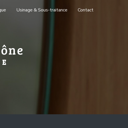
gue
Usinage & Sous-traitance
Contact
aône
RE