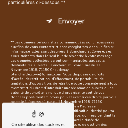
particulières ci-dessous **
Envoyer
** Les données personnelles communiquées sont nécessaires
aux fins de vous contacter et sont enregistrées dans un fichier
informatisé. Elles sont destinées à Blanchard et Covre et ses
sous-traitants dans le seul but de répondre à votre message.
Les données collectées seront communiquées aux seuls
destinataires suivants: Blanchard et Covre 1 rue du 11
Novembre 1918, 71150 Chaudenay
blanchardetcovre@gmail.com. Vous disposez de droits
d’accès, de rectification, d’effacement, de portabilité, de
limitation, d’opposition, de retrait de votre consentement à tout
moment et du droit d’introduire une réclamation auprès d’une
autorité de contrôle, ainsi que d’organiser le sort de vos
données post-mortem. Vous pouvez exercer ces droits par voie
postale à l'adresse 1 rue du 11 Novembre 1918, 71150
Chaudenay ou par courrier électronique à l'adresse
blanchardetcovre@gmail.com. Un justificatif d'identité pourra
vous être demandé. Nous conservons vos données pendant la
période de prise de contact puis pendant la durée de
Ce site utilise des cookies et
prescription légale aux fins probatoires et de gestion des