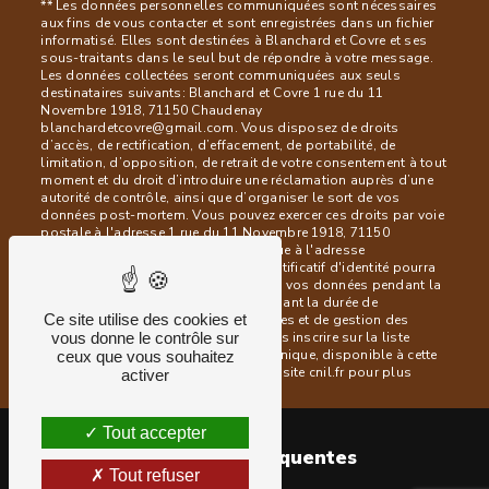
** Les données personnelles communiquées sont nécessaires
aux fins de vous contacter et sont enregistrées dans un fichier
informatisé. Elles sont destinées à Blanchard et Covre et ses
sous-traitants dans le seul but de répondre à votre message.
Les données collectées seront communiquées aux seuls
destinataires suivants: Blanchard et Covre 1 rue du 11
Novembre 1918, 71150 Chaudenay
blanchardetcovre@gmail.com. Vous disposez de droits
d’accès, de rectification, d’effacement, de portabilité, de
limitation, d’opposition, de retrait de votre consentement à tout
moment et du droit d’introduire une réclamation auprès d’une
autorité de contrôle, ainsi que d’organiser le sort de vos
données post-mortem. Vous pouvez exercer ces droits par voie
postale à l'adresse 1 rue du 11 Novembre 1918, 71150
Chaudenay ou par courrier électronique à l'adresse
blanchardetcovre@gmail.com. Un justificatif d'identité pourra
vous être demandé. Nous conservons vos données pendant la
période de prise de contact puis pendant la durée de
Ce site utilise des cookies et
prescription légale aux fins probatoires et de gestion des
vous donne le contrôle sur
contentieux. Vous avez le droit de vous inscrire sur la liste
d'opposition au démarchage téléphonique, disponible à cette
ceux que vous souhaitez
adresse:
Bloctel.gouv.fr
. Consultez le site cnil.fr pour plus
activer
d’informations sur vos droits.
Tout accepter
Recherches fréquentes
Tout refuser