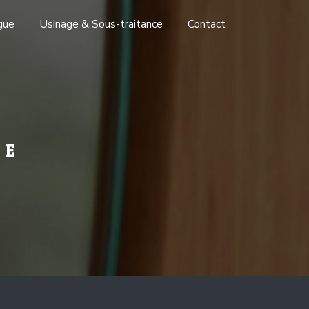
gue
Usinage & Sous-traitance
Contact
RE