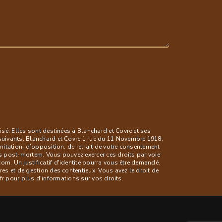
sé. Elles sont destinées à Blanchard et Covre et ses
suivants: Blanchard et Covre 1 rue du 11 Novembre 1918,
itation, d’opposition, de retrait de votre consentement
es post-mortem. Vous pouvez exercer ces droits par voie
. Un justificatif d'identité pourra vous être demandé.
s et de gestion des contentieux. Vous avez le droit de
l.fr pour plus d’informations sur vos droits.