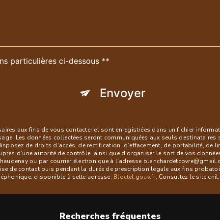
ns particulières ci-dessous **
Envoyer
es aux fins de vous contacter et sont enregistrées dans un fichier informati
ssage. Les données collectées seront communiquées aux seuls destinataires 
ez de droits d’accès, de rectification, d’effacement, de portabilité, de lim
uprès d’une autorité de contrôle, ainsi que d’organiser le sort de vos donné
audenay ou par courrier électronique à l'adresse blanchardetcovre@gmail.com
 de contact puis pendant la durée de prescription légale aux fins probatoire
éléphonique, disponible à cette adresse:
Bloctel.gouv.fr
. Consultez le site cni
Recherches fréquentes