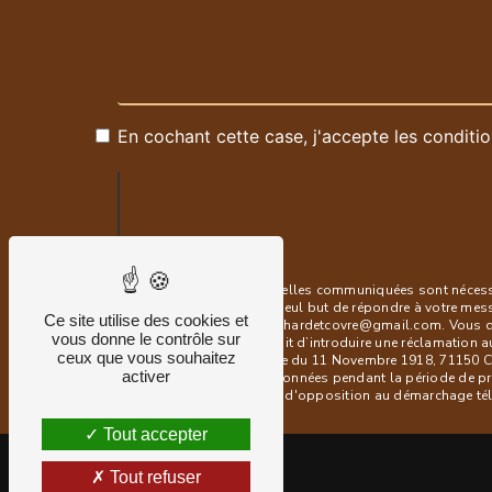
En cochant cette case, j'accepte les conditio
** Les données personnelles communiquées sont nécessair
sous-traitants dans le seul but de répondre à votre me
Ce site utilise des cookies et
71150 Chaudenay blanchardetcovre@gmail.com. Vous dispos
vous donne le contrôle sur
à tout moment et du droit d’introduire une réclamation a
ceux que vous souhaitez
postale à l'adresse 1 rue du 11 Novembre 1918, 71150 Ch
activer
Nous conservons vos données pendant la période de prise
vous inscrire sur la liste d'opposition au démarchage t
Tout accepter
Tout refuser