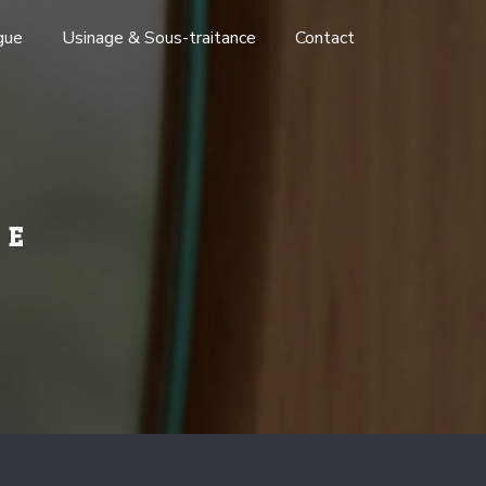
gue
Usinage & Sous-traitance
Contact
RE