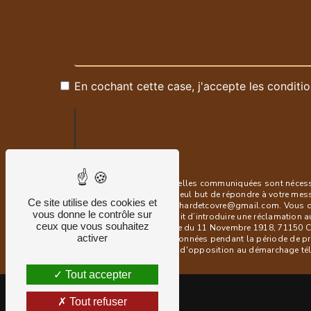
En cochant cette case, j'accepte les conditio
** Les données personnelles communiquées sont nécessair
sous-traitants dans le seul but de répondre à votre me
Ce site utilise des cookies et
71150 Chaudenay blanchardetcovre@gmail.com. Vous dispos
vous donne le contrôle sur
à tout moment et du droit d’introduire une réclamation a
ceux que vous souhaitez
postale à l'adresse 1 rue du 11 Novembre 1918, 71150 Ch
activer
Nous conservons vos données pendant la période de prise
vous inscrire sur la liste d'opposition au démarchage t
Tout accepter
Tout refuser