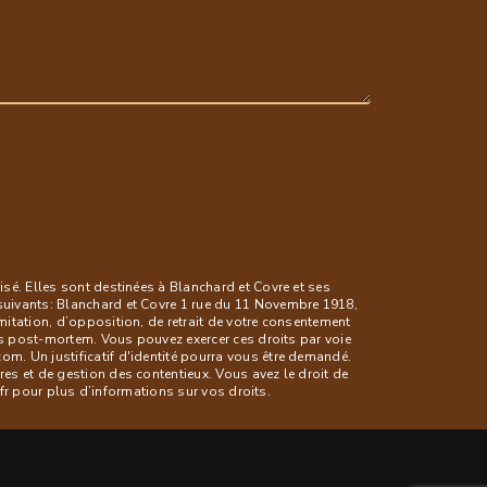
sé. Elles sont destinées à Blanchard et Covre et ses
suivants: Blanchard et Covre 1 rue du 11 Novembre 1918,
itation, d’opposition, de retrait de votre consentement
es post-mortem. Vous pouvez exercer ces droits par voie
. Un justificatif d'identité pourra vous être demandé.
s et de gestion des contentieux. Vous avez le droit de
l.fr pour plus d’informations sur vos droits.