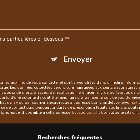
ns particulières ci-dessous **
Envoyer
es aux fins de vous contacter et sont enregistrées dans un fichier informati
ssage. Les données collectées seront communiquées aux seuls destinataires 
ez de droits d’accès, de rectification, d’effacement, de portabilité, de lim
uprès d’une autorité de contrôle, ainsi que d’organiser le sort de vos donné
audenay ou par courrier électronique à l'adresse blanchardetcovre@gmail.com
 de contact puis pendant la durée de prescription légale aux fins probatoire
éléphonique, disponible à cette adresse:
Bloctel.gouv.fr
. Consultez le site cni
Recherches fréquentes