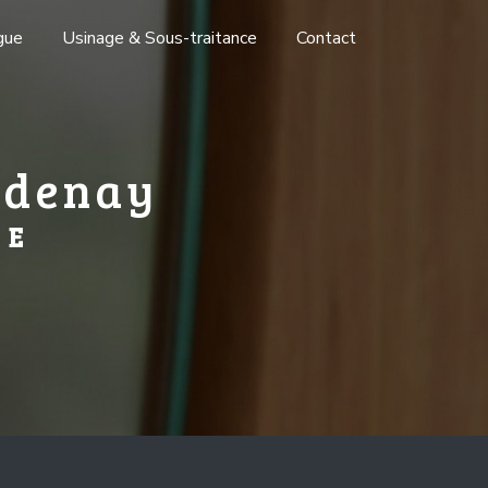
gue
Usinage & Sous-traitance
Contact
udenay
RE